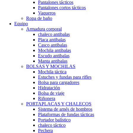
Pantalones tácticos
Pantalones cortos tácticos
Vaqueros
Ropa de baño
Equipo
Armadura corporal
chaleco antibalas
Placa antibalas
Casco antibalas
Mochila antibalas
Escudo antibalas
Manta antibalas
BOLSAS Y MOCHILAS
Mochila táctica
Estuches y fundas para rifles
Bolsa para cargadores
Hidratación
Bolsa de viaje
Riñonera
PORTAPLACAS Y CHALECOS
Sistema de arnés de hombros
Plataformas de fundas tácticas
Portador balístico
chaleco táctico
Pechera