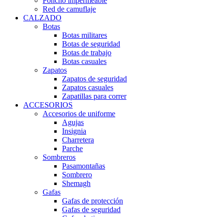
Poncho impermeable
Red de camuflaje
CALZADO
Botas
Botas militares
Botas de seguridad
Botas de trabajo
Botas casuales
Zapatos
Zapatos de seguridad
Zapatos casuales
Zapatillas para correr
ACCESORIOS
Accesorios de uniforme
Agujas
Insignia
Charretera
Parche
Sombreros
Pasamontañas
Sombrero
Shemagh
Gafas
Gafas de protección
Gafas de seguridad