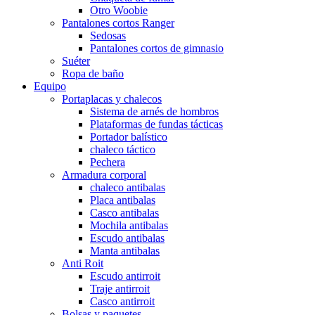
Otro Woobie
Pantalones cortos Ranger
Sedosas
Pantalones cortos de gimnasio
Suéter
Ropa de baño
Equipo
Portaplacas y chalecos
Sistema de arnés de hombros
Plataformas de fundas tácticas
Portador balístico
chaleco táctico
Pechera
Armadura corporal
chaleco antibalas
Placa antibalas
Casco antibalas
Mochila antibalas
Escudo antibalas
Manta antibalas
Anti Roit
Escudo antirroit
Traje antirroit
Casco antirroit
Bolsas y paquetes