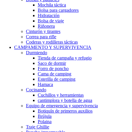
Mochila táctica
Bolsa para cargadores
Hidratación
Bolsa de viaje
Riñonera
Cinturón y tirantes
Correa para rifle
Coderas y rodilleras tácticas
CAMPAMENTO Y SUPERVIVENCIA
Durmiendo
Tienda de campaña y refugio
Saco de dormir
Forro de poncho
Cama de camping
Esterilla de camping
Hamaca
Cocinando
Cuchillos y herramientas
cantimplora y botella de agua
Equipo de emergencia y supervivencia
Botiquín de primeros auxilios
Brújula
Polaina
Traje Ghillie