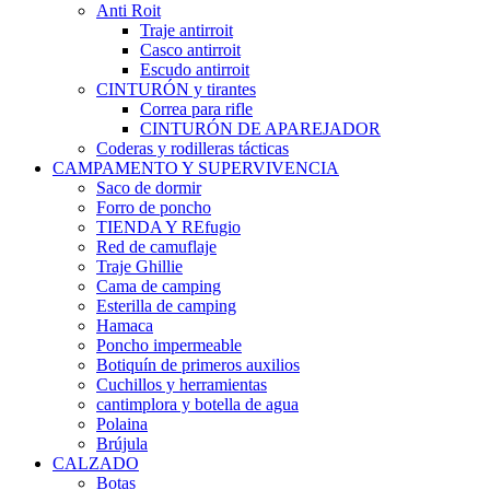
Anti Roit
Traje antirroit
Casco antirroit
Escudo antirroit
CINTURÓN y tirantes
Correa para rifle
CINTURÓN DE APAREJADOR
Coderas y rodilleras tácticas
CAMPAMENTO Y SUPERVIVENCIA
Saco de dormir
Forro de poncho
TIENDA Y REfugio
Red de camuflaje
Traje Ghillie
Cama de camping
Esterilla de camping
Hamaca
Poncho impermeable
Botiquín de primeros auxilios
Cuchillos y herramientas
cantimplora y botella de agua
Polaina
Brújula
CALZADO
Botas