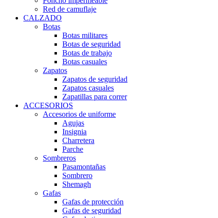
Poncho impermeable
Red de camuflaje
CALZADO
Botas
Botas militares
Botas de seguridad
Botas de trabajo
Botas casuales
Zapatos
Zapatos de seguridad
Zapatos casuales
Zapatillas para correr
ACCESORIOS
Accesorios de uniforme
Agujas
Insignia
Charretera
Parche
Sombreros
Pasamontañas
Sombrero
Shemagh
Gafas
Gafas de protección
Gafas de seguridad