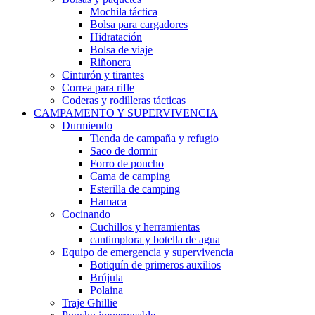
Mochila táctica
Bolsa para cargadores
Hidratación
Bolsa de viaje
Riñonera
Cinturón y tirantes
Correa para rifle
Coderas y rodilleras tácticas
CAMPAMENTO Y SUPERVIVENCIA
Durmiendo
Tienda de campaña y refugio
Saco de dormir
Forro de poncho
Cama de camping
Esterilla de camping
Hamaca
Cocinando
Cuchillos y herramientas
cantimplora y botella de agua
Equipo de emergencia y supervivencia
Botiquín de primeros auxilios
Brújula
Polaina
Traje Ghillie