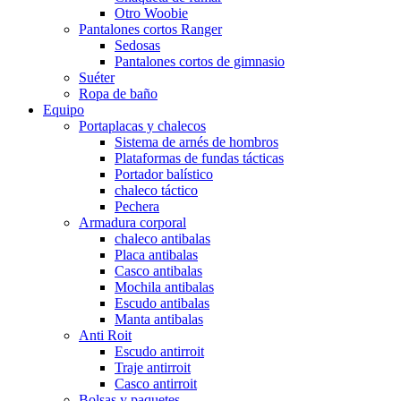
Otro Woobie
Pantalones cortos Ranger
Sedosas
Pantalones cortos de gimnasio
Suéter
Ropa de baño
Equipo
Portaplacas y chalecos
Sistema de arnés de hombros
Plataformas de fundas tácticas
Portador balístico
chaleco táctico
Pechera
Armadura corporal
chaleco antibalas
Placa antibalas
Casco antibalas
Mochila antibalas
Escudo antibalas
Manta antibalas
Anti Roit
Escudo antirroit
Traje antirroit
Casco antirroit
Bolsas y paquetes