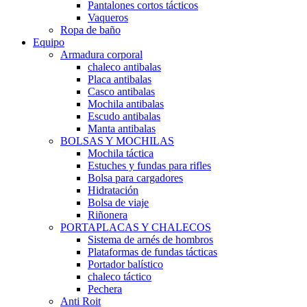
Pantalones cortos tácticos
Vaqueros
Ropa de baño
Equipo
Armadura corporal
chaleco antibalas
Placa antibalas
Casco antibalas
Mochila antibalas
Escudo antibalas
Manta antibalas
BOLSAS Y MOCHILAS
Mochila táctica
Estuches y fundas para rifles
Bolsa para cargadores
Hidratación
Bolsa de viaje
Riñonera
PORTAPLACAS Y CHALECOS
Sistema de arnés de hombros
Plataformas de fundas tácticas
Portador balístico
chaleco táctico
Pechera
Anti Roit