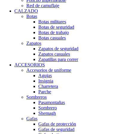
Poncho impermeable
Red de camuflaje
CALZADO
Botas
Botas militares
Botas de seguridad
Botas de trabajo
Botas casuales
Zapatos
Zapatos de seguridad
Zapatos casuales
Zapatillas para correr
ACCESORIOS
Accesorios de uniforme
Agujas
Insignia
Charretera
Parche
Sombreros
Pasamontañas
Sombrero
Shemagh
Gafas
Gafas de protección
Gafas de seguridad