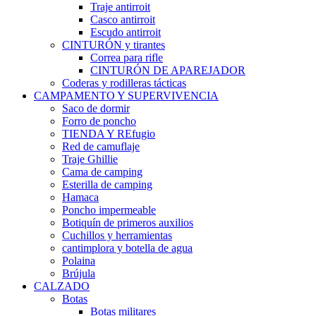
Traje antirroit
Casco antirroit
Escudo antirroit
CINTURÓN y tirantes
Correa para rifle
CINTURÓN DE APAREJADOR
Coderas y rodilleras tácticas
CAMPAMENTO Y SUPERVIVENCIA
Saco de dormir
Forro de poncho
TIENDA Y REfugio
Red de camuflaje
Traje Ghillie
Cama de camping
Esterilla de camping
Hamaca
Poncho impermeable
Botiquín de primeros auxilios
Cuchillos y herramientas
cantimplora y botella de agua
Polaina
Brújula
CALZADO
Botas
Botas militares