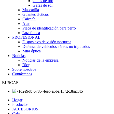
Gafas de tiro
Gafas de sol
Mascarilla
Guantes tácticos
Calcetín
Atar
Placa de identificación para perro
Luz táctica
PROFESIONAL
Dispositivo de visión nocturna
Defensa de vehículos aéreos no tripulados
Mira óptica
Noticias
Noticias de la empresa
Blog
Sobre nosotros
Contáctenos
BUSCAR
Hogar
Productos
ACCESORIOS
Calcetín