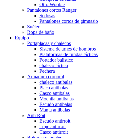
Otro Woobie
Pantalones cortos Ranger
Sedosas
Pantalones cortos de gimnasio
Suéter
Ropa de baño
Equipo
Portaplacas y chalecos
Sistema de arnés de hombros
Plataformas de fundas tácticas
Portador balístico
chaleco táctico
Pechera
Armadura corporal
chaleco antibalas
Placa antibalas
Casco antibalas
Mochila antibalas
Escudo antibalas
Manta antibalas
Anti Roit
Escudo antirroit
Traje antirroit
Casco antirroit
Bolsas y paquetes