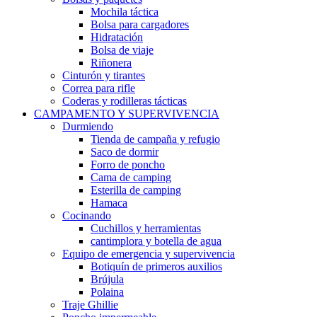
Mochila táctica
Bolsa para cargadores
Hidratación
Bolsa de viaje
Riñonera
Cinturón y tirantes
Correa para rifle
Coderas y rodilleras tácticas
CAMPAMENTO Y SUPERVIVENCIA
Durmiendo
Tienda de campaña y refugio
Saco de dormir
Forro de poncho
Cama de camping
Esterilla de camping
Hamaca
Cocinando
Cuchillos y herramientas
cantimplora y botella de agua
Equipo de emergencia y supervivencia
Botiquín de primeros auxilios
Brújula
Polaina
Traje Ghillie