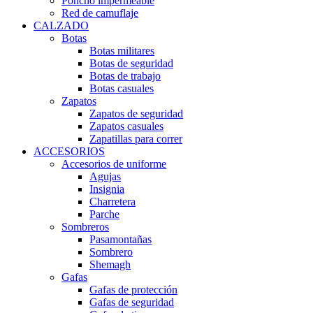
Poncho impermeable
Red de camuflaje
CALZADO
Botas
Botas militares
Botas de seguridad
Botas de trabajo
Botas casuales
Zapatos
Zapatos de seguridad
Zapatos casuales
Zapatillas para correr
ACCESORIOS
Accesorios de uniforme
Agujas
Insignia
Charretera
Parche
Sombreros
Pasamontañas
Sombrero
Shemagh
Gafas
Gafas de protección
Gafas de seguridad