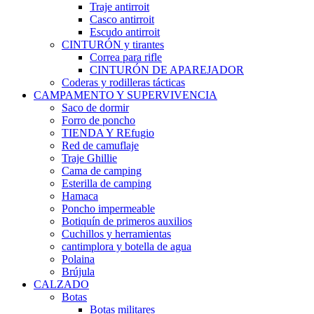
Traje antirroit
Casco antirroit
Escudo antirroit
CINTURÓN y tirantes
Correa para rifle
CINTURÓN DE APAREJADOR
Coderas y rodilleras tácticas
CAMPAMENTO Y SUPERVIVENCIA
Saco de dormir
Forro de poncho
TIENDA Y REfugio
Red de camuflaje
Traje Ghillie
Cama de camping
Esterilla de camping
Hamaca
Poncho impermeable
Botiquín de primeros auxilios
Cuchillos y herramientas
cantimplora y botella de agua
Polaina
Brújula
CALZADO
Botas
Botas militares