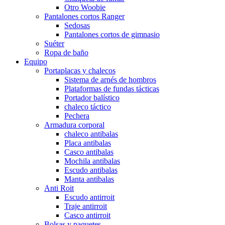
Otro Woobie
Pantalones cortos Ranger
Sedosas
Pantalones cortos de gimnasio
Suéter
Ropa de baño
Equipo
Portaplacas y chalecos
Sistema de arnés de hombros
Plataformas de fundas tácticas
Portador balístico
chaleco táctico
Pechera
Armadura corporal
chaleco antibalas
Placa antibalas
Casco antibalas
Mochila antibalas
Escudo antibalas
Manta antibalas
Anti Roit
Escudo antirroit
Traje antirroit
Casco antirroit
Bolsas y paquetes