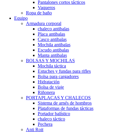
Pantalones cortos tácticos
Vaqueros
Ropa de baño
Equipo
Armadura corporal
chaleco antibalas
Placa antibalas
Casco antibalas
Mochila antibalas
Escudo antibalas
Manta antibalas
BOLSAS Y MOCHILAS
Mochila táctica
Estuches y fundas para rifles
Bolsa para cargadores
Hidratación
Bolsa de viaje
Riñonera
PORTAPLACAS Y CHALECOS
Sistema de arnés de hombros
Plataformas de fundas tácticas
Portador balístico
chaleco táctico
Pechera
Anti Roit