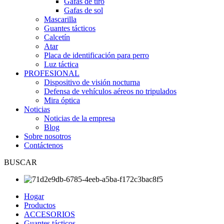
Gafas de tiro
Gafas de sol
Mascarilla
Guantes tácticos
Calcetín
Atar
Placa de identificación para perro
Luz táctica
PROFESIONAL
Dispositivo de visión nocturna
Defensa de vehículos aéreos no tripulados
Mira óptica
Noticias
Noticias de la empresa
Blog
Sobre nosotros
Contáctenos
BUSCAR
Hogar
Productos
ACCESORIOS
Guantes tácticos