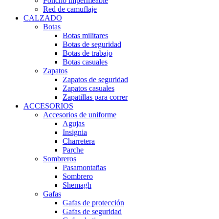
Poncho impermeable
Red de camuflaje
CALZADO
Botas
Botas militares
Botas de seguridad
Botas de trabajo
Botas casuales
Zapatos
Zapatos de seguridad
Zapatos casuales
Zapatillas para correr
ACCESORIOS
Accesorios de uniforme
Agujas
Insignia
Charretera
Parche
Sombreros
Pasamontañas
Sombrero
Shemagh
Gafas
Gafas de protección
Gafas de seguridad