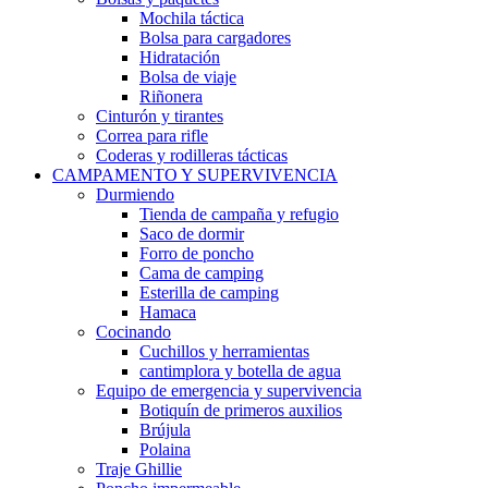
Mochila táctica
Bolsa para cargadores
Hidratación
Bolsa de viaje
Riñonera
Cinturón y tirantes
Correa para rifle
Coderas y rodilleras tácticas
CAMPAMENTO Y SUPERVIVENCIA
Durmiendo
Tienda de campaña y refugio
Saco de dormir
Forro de poncho
Cama de camping
Esterilla de camping
Hamaca
Cocinando
Cuchillos y herramientas
cantimplora y botella de agua
Equipo de emergencia y supervivencia
Botiquín de primeros auxilios
Brújula
Polaina
Traje Ghillie