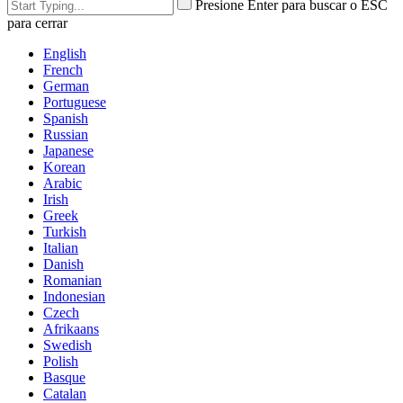
Presione Enter para buscar o ESC
para cerrar
English
French
German
Portuguese
Spanish
Russian
Japanese
Korean
Arabic
Irish
Greek
Turkish
Italian
Danish
Romanian
Indonesian
Czech
Afrikaans
Swedish
Polish
Basque
Catalan