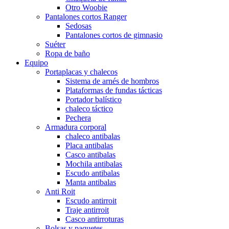
Otro Woobie
Pantalones cortos Ranger
Sedosas
Pantalones cortos de gimnasio
Suéter
Ropa de baño
Equipo
Portaplacas y chalecos
Sistema de arnés de hombros
Plataformas de fundas tácticas
Portador balístico
chaleco táctico
Pechera
Armadura corporal
chaleco antibalas
Placa antibalas
Casco antibalas
Mochila antibalas
Escudo antibalas
Manta antibalas
Anti Roit
Escudo antirroit
Traje antirroit
Casco antirroturas
Bolsas y paquetes