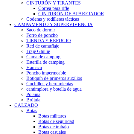
CINTURÓN Y TIRANTES
Correa para rifle
CINTURÓN DE APAREJADOR
Coderas y rodilleras tácticas
CAMPAMENTO Y SUPERVIVENCIA
Saco de dormir
Forro de poncho
TIENDA Y REFUGIO
Red de camuflaje
Traje Ghillie
Cama de camping
Esterilla de camping
Hamaca
Poncho impermeable
Botiquín de primeros auxilios
Cuchillos y herramientas
cantimplora y botella de agua
Polaina
Brújula
CALZADO
Botas
Botas militares
Botas de seguridad
Botas de trabajo
Botas casuales