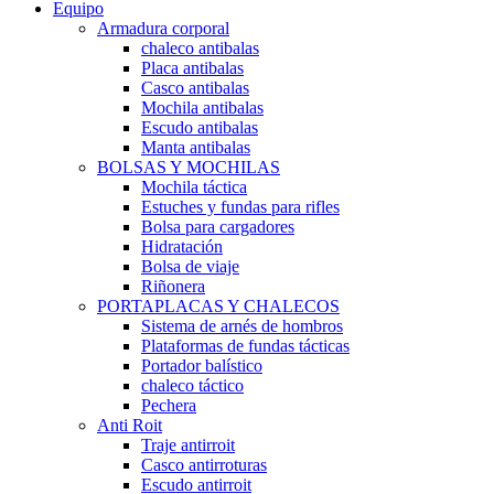
Equipo
Armadura corporal
chaleco antibalas
Placa antibalas
Casco antibalas
Mochila antibalas
Escudo antibalas
Manta antibalas
BOLSAS Y MOCHILAS
Mochila táctica
Estuches y fundas para rifles
Bolsa para cargadores
Hidratación
Bolsa de viaje
Riñonera
PORTAPLACAS Y CHALECOS
Sistema de arnés de hombros
Plataformas de fundas tácticas
Portador balístico
chaleco táctico
Pechera
Anti Roit
Traje antirroit
Casco antirroturas
Escudo antirroit