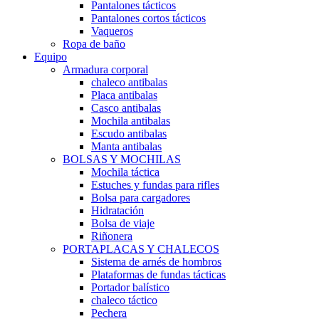
Pantalones tácticos
Pantalones cortos tácticos
Vaqueros
Ropa de baño
Equipo
Armadura corporal
chaleco antibalas
Placa antibalas
Casco antibalas
Mochila antibalas
Escudo antibalas
Manta antibalas
BOLSAS Y MOCHILAS
Mochila táctica
Estuches y fundas para rifles
Bolsa para cargadores
Hidratación
Bolsa de viaje
Riñonera
PORTAPLACAS Y CHALECOS
Sistema de arnés de hombros
Plataformas de fundas tácticas
Portador balístico
chaleco táctico
Pechera