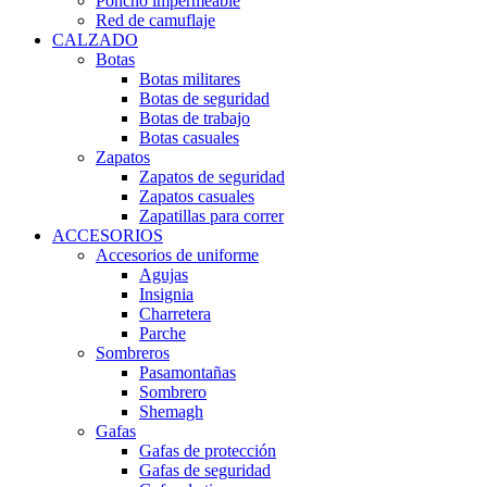
Poncho impermeable
Red de camuflaje
CALZADO
Botas
Botas militares
Botas de seguridad
Botas de trabajo
Botas casuales
Zapatos
Zapatos de seguridad
Zapatos casuales
Zapatillas para correr
ACCESORIOS
Accesorios de uniforme
Agujas
Insignia
Charretera
Parche
Sombreros
Pasamontañas
Sombrero
Shemagh
Gafas
Gafas de protección
Gafas de seguridad