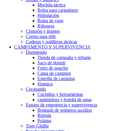
Mochila táctica
Bolsa para cargadores
Hidratación
Bolsa de viaje
Riñonera
Cinturón y tirantes
Correa para rifle
Coderas y rodilleras tácticas
CAMPAMENTO Y SUPERVIVENCIA
Durmiendo
Tienda de campaña y refugio
Saco de dormir
Forro de poncho
Cama de camping
Esterilla de camping
Hamaca
Cocinando
Cuchillos y herramientas
cantimplora y botella de agua
Equipo de emergencia y supervivencia
Botiquín de primeros auxilios
Brújula
Polaina
Traje Ghillie