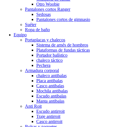
Otro Woobie
Pantalones cortos Ranger
Sedosas
Pantalones cortos de gimnasio
Suéter
Ropa de baño
Equipo
Portaplacas y chalecos
Sistema de arnés de hombros
Plataformas de fundas tácticas
Portador balístico
chaleco táctico
Pechera
Armadura corporal
chaleco antibalas
Placa antibalas
Casco antibalas
Mochila antibalas
Escudo antibalas
Manta antibalas
Anti Roit
Escudo antirroit
Traje antirroit
Casco antirroit
Bolsas y paquetes