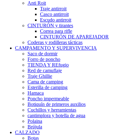
Anti Roit
Traje antirroit
Casco antirroit
Escudo antirroit
CINTURÓN y tirantes
Correa para rifle
CINTURÓN DE APAREJADOR
Coderas y rodilleras tácticas
CAMPAMENTO Y SUPERVIVENCIA
Saco de dormir
Forro de poncho
TIENDA Y REfugio
Red de camuflaje
Traje Ghillie
Cama de camping
Esterilla de camping
Hamaca
Poncho impermeable
Botiquín de primeros auxilios
Cuchillos y herramientas
cantimplora y botella de agua
Polaina
Brújula
CALZADO
Botas