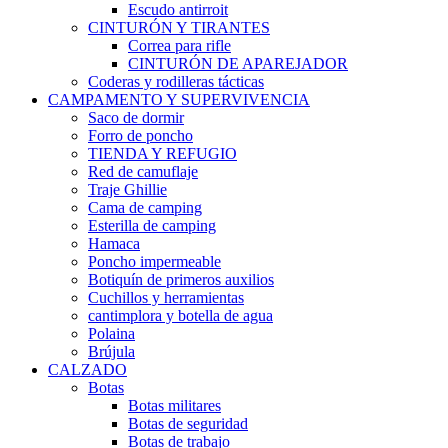
Escudo antirroit
CINTURÓN Y TIRANTES
Correa para rifle
CINTURÓN DE APAREJADOR
Coderas y rodilleras tácticas
CAMPAMENTO Y SUPERVIVENCIA
Saco de dormir
Forro de poncho
TIENDA Y REFUGIO
Red de camuflaje
Traje Ghillie
Cama de camping
Esterilla de camping
Hamaca
Poncho impermeable
Botiquín de primeros auxilios
Cuchillos y herramientas
cantimplora y botella de agua
Polaina
Brújula
CALZADO
Botas
Botas militares
Botas de seguridad
Botas de trabajo