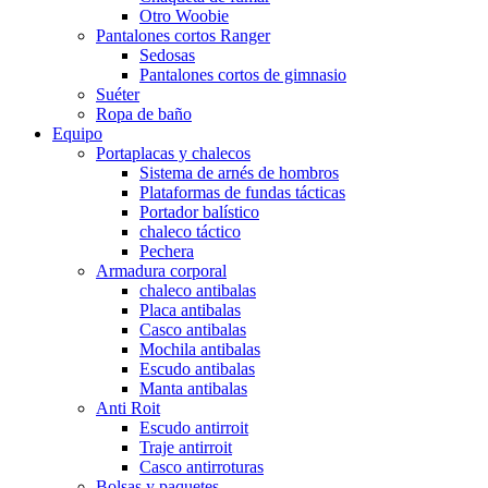
Otro Woobie
Pantalones cortos Ranger
Sedosas
Pantalones cortos de gimnasio
Suéter
Ropa de baño
Equipo
Portaplacas y chalecos
Sistema de arnés de hombros
Plataformas de fundas tácticas
Portador balístico
chaleco táctico
Pechera
Armadura corporal
chaleco antibalas
Placa antibalas
Casco antibalas
Mochila antibalas
Escudo antibalas
Manta antibalas
Anti Roit
Escudo antirroit
Traje antirroit
Casco antirroturas
Bolsas y paquetes