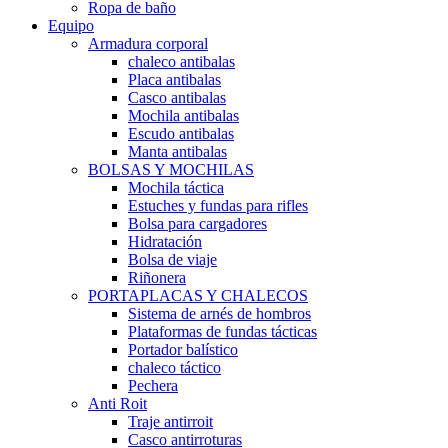
Ropa de baño
Equipo
Armadura corporal
chaleco antibalas
Placa antibalas
Casco antibalas
Mochila antibalas
Escudo antibalas
Manta antibalas
BOLSAS Y MOCHILAS
Mochila táctica
Estuches y fundas para rifles
Bolsa para cargadores
Hidratación
Bolsa de viaje
Riñonera
PORTAPLACAS Y CHALECOS
Sistema de arnés de hombros
Plataformas de fundas tácticas
Portador balístico
chaleco táctico
Pechera
Anti Roit
Traje antirroit
Casco antirroturas