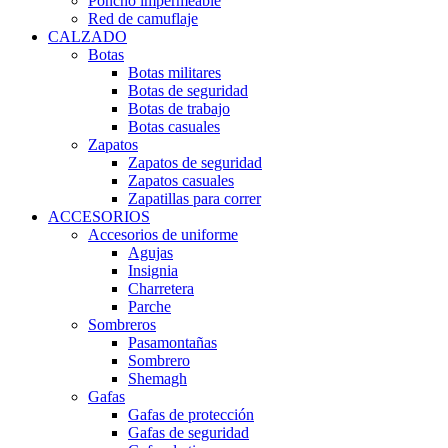
Poncho impermeable
Red de camuflaje
CALZADO
Botas
Botas militares
Botas de seguridad
Botas de trabajo
Botas casuales
Zapatos
Zapatos de seguridad
Zapatos casuales
Zapatillas para correr
ACCESORIOS
Accesorios de uniforme
Agujas
Insignia
Charretera
Parche
Sombreros
Pasamontañas
Sombrero
Shemagh
Gafas
Gafas de protección
Gafas de seguridad