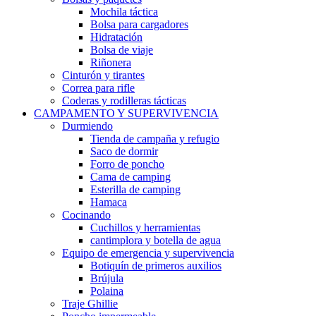
Mochila táctica
Bolsa para cargadores
Hidratación
Bolsa de viaje
Riñonera
Cinturón y tirantes
Correa para rifle
Coderas y rodilleras tácticas
CAMPAMENTO Y SUPERVIVENCIA
Durmiendo
Tienda de campaña y refugio
Saco de dormir
Forro de poncho
Cama de camping
Esterilla de camping
Hamaca
Cocinando
Cuchillos y herramientas
cantimplora y botella de agua
Equipo de emergencia y supervivencia
Botiquín de primeros auxilios
Brújula
Polaina
Traje Ghillie