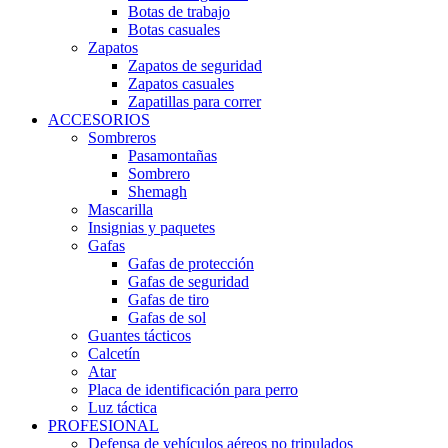
Botas de trabajo
Botas casuales
Zapatos
Zapatos de seguridad
Zapatos casuales
Zapatillas para correr
ACCESORIOS
Sombreros
Pasamontañas
Sombrero
Shemagh
Mascarilla
Insignias y paquetes
Gafas
Gafas de protección
Gafas de seguridad
Gafas de tiro
Gafas de sol
Guantes tácticos
Calcetín
Atar
Placa de identificación para perro
Luz táctica
PROFESIONAL
Defensa de vehículos aéreos no tripulados