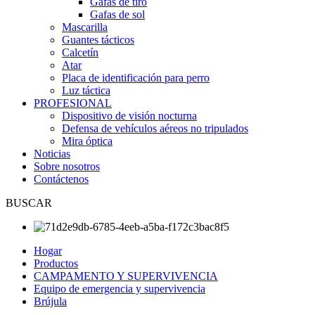
Gafas de tiro
Gafas de sol
Mascarilla
Guantes tácticos
Calcetín
Atar
Placa de identificación para perro
Luz táctica
PROFESIONAL
Dispositivo de visión nocturna
Defensa de vehículos aéreos no tripulados
Mira óptica
Noticias
Sobre nosotros
Contáctenos
BUSCAR
Hogar
Productos
CAMPAMENTO Y SUPERVIVENCIA
Equipo de emergencia y supervivencia
Brújula