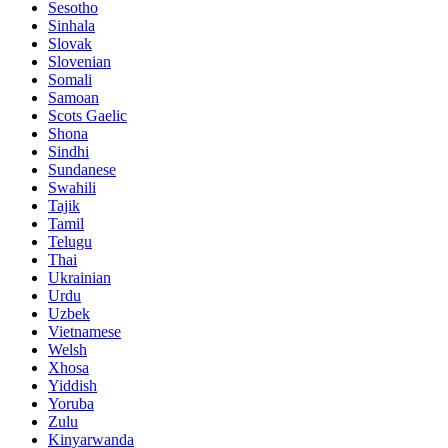
Sesotho
Sinhala
Slovak
Slovenian
Somali
Samoan
Scots Gaelic
Shona
Sindhi
Sundanese
Swahili
Tajik
Tamil
Telugu
Thai
Ukrainian
Urdu
Uzbek
Vietnamese
Welsh
Xhosa
Yiddish
Yoruba
Zulu
Kinyarwanda