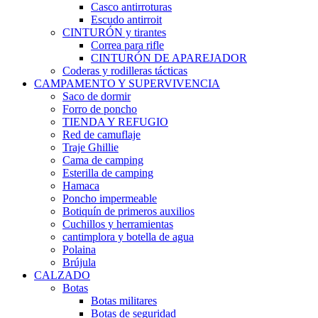
Casco antirroturas
Escudo antirroit
CINTURÓN y tirantes
Correa para rifle
CINTURÓN DE APAREJADOR
Coderas y rodilleras tácticas
CAMPAMENTO Y SUPERVIVENCIA
Saco de dormir
Forro de poncho
TIENDA Y REFUGIO
Red de camuflaje
Traje Ghillie
Cama de camping
Esterilla de camping
Hamaca
Poncho impermeable
Botiquín de primeros auxilios
Cuchillos y herramientas
cantimplora y botella de agua
Polaina
Brújula
CALZADO
Botas
Botas militares
Botas de seguridad