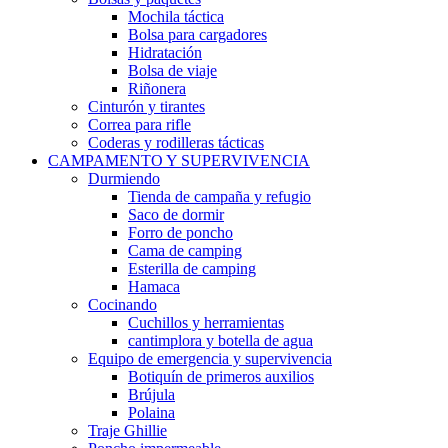
Mochila táctica
Bolsa para cargadores
Hidratación
Bolsa de viaje
Riñonera
Cinturón y tirantes
Correa para rifle
Coderas y rodilleras tácticas
CAMPAMENTO Y SUPERVIVENCIA
Durmiendo
Tienda de campaña y refugio
Saco de dormir
Forro de poncho
Cama de camping
Esterilla de camping
Hamaca
Cocinando
Cuchillos y herramientas
cantimplora y botella de agua
Equipo de emergencia y supervivencia
Botiquín de primeros auxilios
Brújula
Polaina
Traje Ghillie