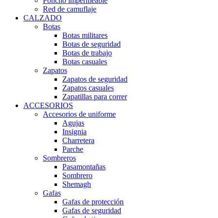
Poncho impermeable
Red de camuflaje
CALZADO
Botas
Botas militares
Botas de seguridad
Botas de trabajo
Botas casuales
Zapatos
Zapatos de seguridad
Zapatos casuales
Zapatillas para correr
ACCESORIOS
Accesorios de uniforme
Agujas
Insignia
Charretera
Parche
Sombreros
Pasamontañas
Sombrero
Shemagh
Gafas
Gafas de protección
Gafas de seguridad