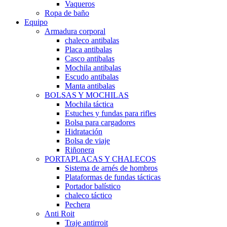
Vaqueros
Ropa de baño
Equipo
Armadura corporal
chaleco antibalas
Placa antibalas
Casco antibalas
Mochila antibalas
Escudo antibalas
Manta antibalas
BOLSAS Y MOCHILAS
Mochila táctica
Estuches y fundas para rifles
Bolsa para cargadores
Hidratación
Bolsa de viaje
Riñonera
PORTAPLACAS Y CHALECOS
Sistema de arnés de hombros
Plataformas de fundas tácticas
Portador balístico
chaleco táctico
Pechera
Anti Roit
Traje antirroit