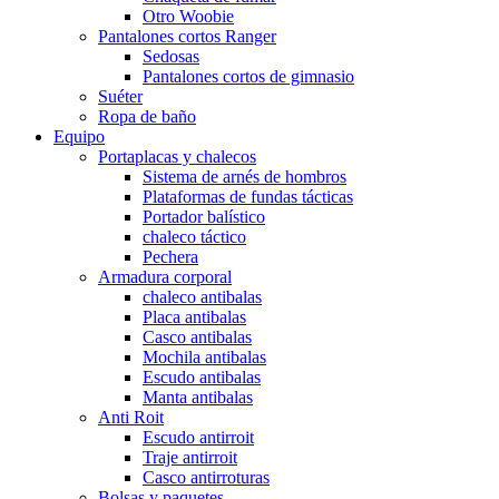
Otro Woobie
Pantalones cortos Ranger
Sedosas
Pantalones cortos de gimnasio
Suéter
Ropa de baño
Equipo
Portaplacas y chalecos
Sistema de arnés de hombros
Plataformas de fundas tácticas
Portador balístico
chaleco táctico
Pechera
Armadura corporal
chaleco antibalas
Placa antibalas
Casco antibalas
Mochila antibalas
Escudo antibalas
Manta antibalas
Anti Roit
Escudo antirroit
Traje antirroit
Casco antirroturas
Bolsas y paquetes