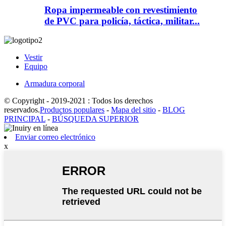
Ropa impermeable con revestimiento
de PVC para policía, táctica, militar...
Vestir
Equipo
Armadura corporal
© Copyright - 2019-2021 : Todos los derechos
reservados.
Productos populares
-
Mapa del sitio
-
BLOG
PRINCIPAL
-
BÚSQUEDA SUPERIOR
Enviar correo electrónico
x