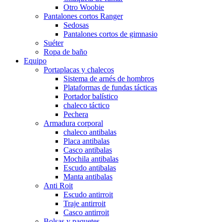
Otro Woobie
Pantalones cortos Ranger
Sedosas
Pantalones cortos de gimnasio
Suéter
Ropa de baño
Equipo
Portaplacas y chalecos
Sistema de arnés de hombros
Plataformas de fundas tácticas
Portador balístico
chaleco táctico
Pechera
Armadura corporal
chaleco antibalas
Placa antibalas
Casco antibalas
Mochila antibalas
Escudo antibalas
Manta antibalas
Anti Roit
Escudo antirroit
Traje antirroit
Casco antirroit
Bolsas y paquetes