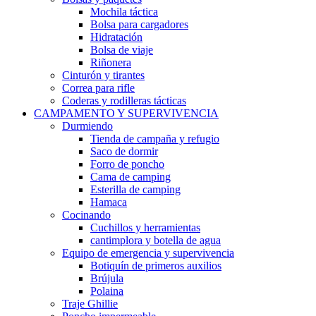
Mochila táctica
Bolsa para cargadores
Hidratación
Bolsa de viaje
Riñonera
Cinturón y tirantes
Correa para rifle
Coderas y rodilleras tácticas
CAMPAMENTO Y SUPERVIVENCIA
Durmiendo
Tienda de campaña y refugio
Saco de dormir
Forro de poncho
Cama de camping
Esterilla de camping
Hamaca
Cocinando
Cuchillos y herramientas
cantimplora y botella de agua
Equipo de emergencia y supervivencia
Botiquín de primeros auxilios
Brújula
Polaina
Traje Ghillie