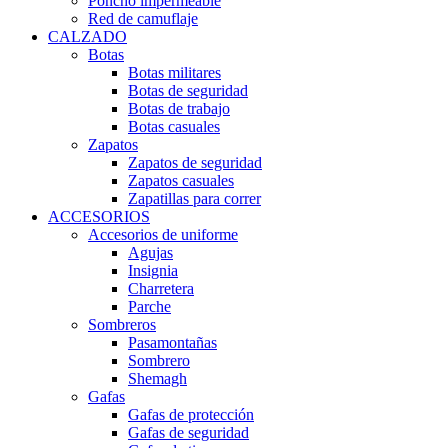
Poncho impermeable
Red de camuflaje
CALZADO
Botas
Botas militares
Botas de seguridad
Botas de trabajo
Botas casuales
Zapatos
Zapatos de seguridad
Zapatos casuales
Zapatillas para correr
ACCESORIOS
Accesorios de uniforme
Agujas
Insignia
Charretera
Parche
Sombreros
Pasamontañas
Sombrero
Shemagh
Gafas
Gafas de protección
Gafas de seguridad